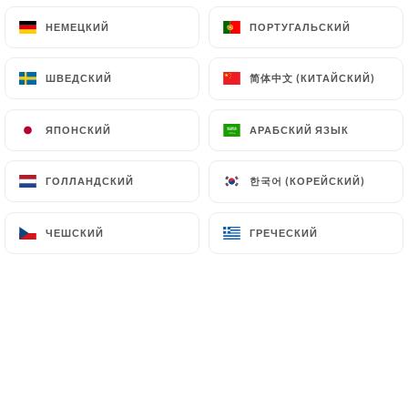
НЕМЕЦКИЙ
НЕМЕЦКИЙ
ПОРТУГАЛЬСКИЙ
ПОРТУГАЛЬСКИЙ
简体中文 (КИТАЙСКИЙ)
简体中文 (КИТАЙСКИЙ)
ШВЕДСКИЙ
ШВЕДСКИЙ
Bienvenue chez Sushi Life
à
ЯПОНСКИЙ
ЯПОНСКИЙ
АРАБСКИЙ ЯЗЫК
АРАБСКИЙ ЯЗЫК
Villeurbanne,
한국어 (КОРЕЙСКИЙ)
한국어 (КОРЕЙСКИЙ)
ГОЛЛАНДСКИЙ
ГОЛЛАНДСКИЙ
votre destination ultime pour des
sushis exquis à Lyon.
ЧЕШСКИЙ
ЧЕШСКИЙ
ГРЕЧЕСКИЙ
ГРЕЧЕСКИЙ
Que vous soyez sur Lyon, Villeurbanne,
Bron, Saint-Priest, Vaulx-en-Velin, nous
sommes fiers de vous offrir une
expérience exceptionnelle entre
amoureux, avec des amis, entre
familles, entre collègues..