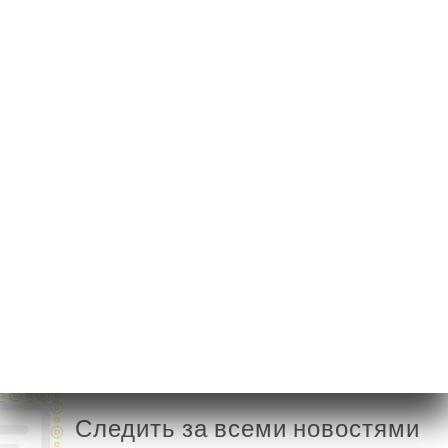
21 Rue Léon Blum
69100 Villeurbanne
France
Понедельник
Закрыто
Вторник
18:30-22:30
Среда
11:30-14:00 / 18:30-22:30
Четверг
11:30-13:30 / 18:30-22:30
Пятница
11:30-13:30 / 18:30-01:30
Суббота
18:30-01:30
Воскресенье
15:00-22:30
Следить за всеми новостями