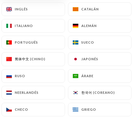
6 - Crispyships - 8pcs
INGLÉS
INGLÉS
CATALÁN
CATALÁN
Chicken carotte avec cornichon, chips sauce miso
et crispy
ITALIANO
ITALIANO
ALEMÁN
ALEMÁN
8.90€
PORTUGUÉS
PORTUGUÉS
SUECO
SUECO
7 - Shrimp dynamite - 8pcs
Tempura concombre avec sauce dynamite pointe
简体中文 (CHINO)
简体中文 (CHINO)
JAPONÉS
JAPONÉS
Shirasha
8.90€
RUSO
RUSO
ÁRABE
ÁRABE
8 - Salmon Kwepi - 8pcs
한국어 (COREANO)
한국어 (COREANO)
NEERLANDÉS
NEERLANDÉS
Saumon avocat avec pointe mayo verte et rose
avec sauce kwepi
CHECO
CHECO
GRIEGO
GRIEGO
8.90€
9 - Avocado crispy - 8pcs