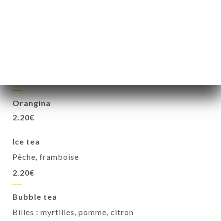
Eau
Plate
Pétillante
1.50€
1.50€
Coca, coca zéro, coca cherry
2.20€
Orangina
2.20€
Ice tea
Pêche, framboise
2.20€
Bubble tea
Billes : myrtilles, pomme, citron