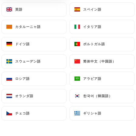
6 - Crispyships - 8pcs
英語
英語
スペイン語
スペイン語
Chicken carotte avec cornichon, chips sauce miso
et crispy
カタルーニャ語
カタルーニャ語
イタリア語
イタリア語
8.90€
ドイツ語
ドイツ語
ポルトガル語
ポルトガル語
7 - Shrimp dynamite - 8pcs
Tempura concombre avec sauce dynamite pointe
スウェーデン語
スウェーデン語
简体中文（中国語）
简体中文（中国語）
Shirasha
8.90€
ロシア語
ロシア語
アラビア語
アラビア語
8 - Salmon Kwepi - 8pcs
オランダ語
オランダ語
한국어（韓国語）
한국어（韓国語）
Saumon avocat avec pointe mayo verte et rose
avec sauce kwepi
チェコ語
チェコ語
ギリシャ語
ギリシャ語
8.90€
9 - Avocado crispy - 8pcs