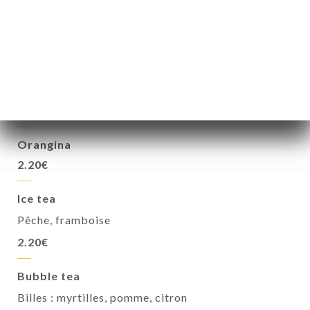
Eau
Plate
Pétillante
1.50€
1.50€
Coca, coca zéro, coca cherry
2.20€
Orangina
2.20€
Ice tea
Pêche, framboise
2.20€
Bubble tea
Billes : myrtilles, pomme, citron