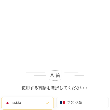
8.90€
3 - Verde - 8pcs
California ckicken carotte avec cornichon, mayo
green, ciboulette
8.90€
4 - Surimischi - 8pcs
California saumon avocat avec surimi mayo sauce
gochu
8.90€
5 - Suships - 8pcs
使用する言語を選択してください：
使用する言語を選択してください：
California tempura concombre sauce nikei, chips,
ciboulette, unagi
フランス語
フランス語
日本語
日本語
8.90€