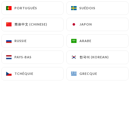
PORTUGUÊS
PORTUGUÊS
SUÉDOIS
SUÉDOIS
简体中文 (CHINESE)
简体中文 (CHINESE)
JAPON
JAPON
Bienvenue chez Sushi Life
à
RUSSIE
RUSSIE
ARABE
ARABE
Villeurbanne,
한국어 (KOREAN)
한국어 (KOREAN)
PAYS-BAS
PAYS-BAS
votre destination ultime pour des
sushis exquis à Lyon.
TCHÉQUIE
TCHÉQUIE
GRECQUE
GRECQUE
Que vous soyez sur Lyon, Villeurbanne,
Bron, Saint-Priest, Vaulx-en-Velin, nous
sommes fiers de vous offrir une
expérience exceptionnelle entre
amoureux, avec des amis, entre
familles, entre collègues..