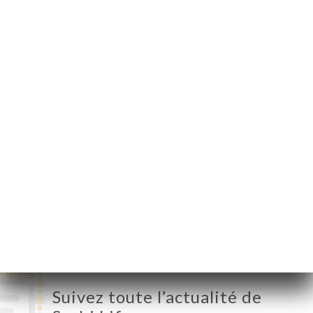
21 Rue Léon Blum
69100 Villeurbanne
France
Lundi
Fermé
Mardi
18:30-22:30
Mercredi
11:30-14:00 / 18:30-22:30
Jeudi
11:30-13:30 / 18:30-22:30
Vendredi
11:30-13:30 / 18:30-01:30
Samedi
18:30-01:30
Dimanche
15:00-22:30
Suivez toute l’actualité de