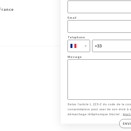
France
Email
Telephone
Message
Selon l'article L.223-2 du code de la co
consommateur peut user de son droit à s'i
bloct
démarchage téléphonique bloctel :
ENV