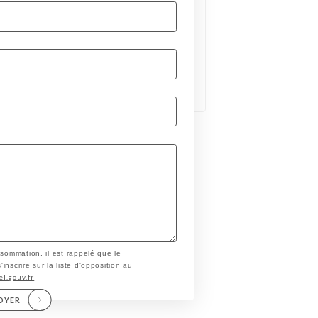
nsommation, il est rappelé que le
nscrire sur la liste d'opposition au
el.gouv.fr
OYER