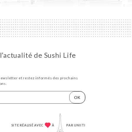
l’actualité de Sushi Life
newsletter et restez informés des prochains
ons.
OK
SITE RÉALISÉ AVEC
À
PAR
UNIITI