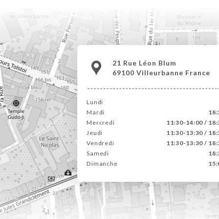
21 Rue Léon Blum
69100 Villeurbanne France
Lundi
Mardi
18:
Mercredi
11:30-14:00 / 18
Jeudi
11:30-13:30 / 18
Vendredi
11:30-13:30 / 18
Samedi
18:
Dimanche
15: