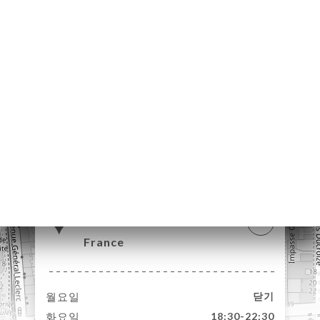
약
기
문
기
러
뷰
뉴
락
21 Rue Léon Blum
69100 Villeurbanne
France
월요일
닫기
화요일
18:30-22:30