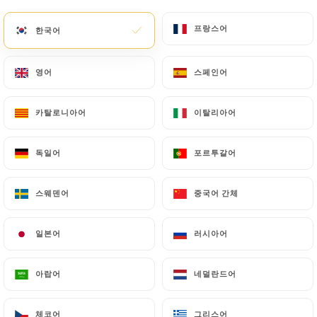
메뉴
KO
프랑스어
프랑스어
한국어
한국어
영어
영어
스페인어
스페인어
카탈로니아어
카탈로니아어
이탈리아어
이탈리아어
/
홈
연락처
연락처
독일어
독일어
포르투갈어
포르투갈어
스웨덴어
스웨덴어
중국어 간체
중국어 간체
일본어
일본어
러시아어
러시아어
아랍어
아랍어
네덜란드어
네덜란드어
Sushi Life
체코어
체코어
그리스어
그리스어